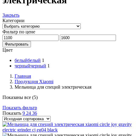
электрическая
Закрыть
Категории
Фильтр по цене
Минимальная
Максимальная
цена
цена
Фильтровать
Цвет
белый
белый
1
черный
черный
1
Главная
Продукция Xiaomi
Мельница для специй электрическая
Показаны все (5)
Показать фильтр
Показать
9
24
36