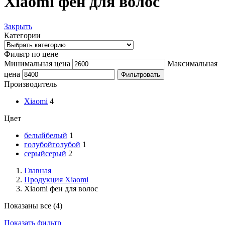
Xiaomi фен для волос
Закрыть
Категории
Фильтр по цене
Минимальная цена
Максимальная
цена
Фильтровать
Производитель
Xiaomi
4
Цвет
белый
белый
1
голубой
голубой
1
серый
серый
2
Главная
Продукция Xiaomi
Xiaomi фен для волос
Показаны все (4)
Показать фильтр