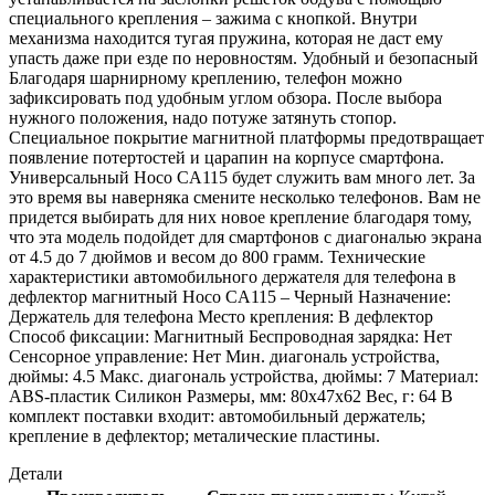
специального крепления – зажима с кнопкой. Внутри
механизма находится тугая пружина, которая не даст ему
упасть даже при езде по неровностям. Удобный и безопасный
Благодаря шарнирному креплению, телефон можно
зафиксировать под удобным углом обзора. После выбора
нужного положения, надо потуже затянуть стопор.
Специальное покрытие магнитной платформы предотвращает
появление потертостей и царапин на корпусе смартфона.
Универсальный Hoco CA115 будет служить вам много лет. За
это время вы наверняка смените несколько телефонов. Вам не
придется выбирать для них новое крепление благодаря тому,
что эта модель подойдет для смартфонов с диагональю экрана
от 4.5 до 7 дюймов и весом до 800 грамм. Технические
характеристики автомобильного держателя для телефона в
дефлектор магнитный Hoco CA115 – Черный Назначение:
Держатель для телефона Место крепления: В дефлектор
Способ фиксации: Магнитный Беспроводная зарядка: Нет
Сенсорное управление: Нет Мин. диагональ устройства,
дюймы: 4.5 Макс. диагональ устройства, дюймы: 7 Материал:
ABS-пластик Силикон Размеры, мм: 80х47х62 Вес, г: 64 В
комплект поставки входит: автомобильный держатель;
крепление в дефлектор; металические пластины.
Детали