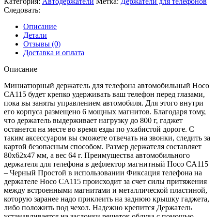
Категория:
Автодержатели
Метка:
Держатели для телефонов
Следовать:
Описание
Детали
Отзывы (0)
Доставка и оплата
Описание
Миниатюрный держатель для телефона автомобильный Hoco
CA115 будет крепко удерживать ваш телефон перед глазами,
пока вы заняты управлением автомобиля. Для этого внутри
его корпуса размещено 6 мощных магнитов. Благодаря тому,
что держатель выдерживает нагрузку до 800 г, гаджет
останется на месте во время езды по ухабистой дороге. С
таким аксессуаром вы сможете отвечать на звонки, следить за
картой безопасным способом. Размер держателя составляет
80х62х47 мм, а вес 64 г. Преимущества автомобильного
держателя для телефона в дефлектор магнитный Hoco CA115
– Черный Простой в использовании Фиксация телефона на
держателе Hoco CA115 происходит за счет силы притяжения
между встроенными магнитами и металлической пластиной,
которую заранее надо приклеить на заднюю крышку гаджета,
либо положить под чехол. Надежно крепится Держатель
устанавливается на заслонки решеток обдува с помощью