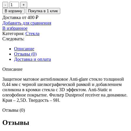
Количество
товара
В корзину
Покупка в 1 клик
BlueO
Доставка от 400 ₽
стекло
Добавить для сравнения
для
В избранное
iPhone
Категория:
Стекла
17
Следовать:
Pro
Max/16
Описание
Pro
Отзывы (0)
Max,
Доставка и оплата
Anti-
glare
Описание
Matte
Anti-
Защитное матовое антибликовое Anti-glare стекло толщиной
Static
0,44 мм с черной шелкографической рамкой и добавлением
Black
силикона в кромки стекла с 3D эффектом. Anti-Static и
олеофобное покрытие. Фильтр Dustproof receiver на динамике.
Края – 2,5D. Твердость – 9Н.
Отзывы (0)
Отзывы