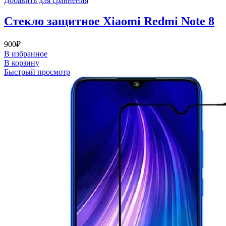
Добавить для сравнения
Стекло защитное Xiaomi Redmi Note 8
900
₽
В избранное
В корзину
Быстрый просмотр