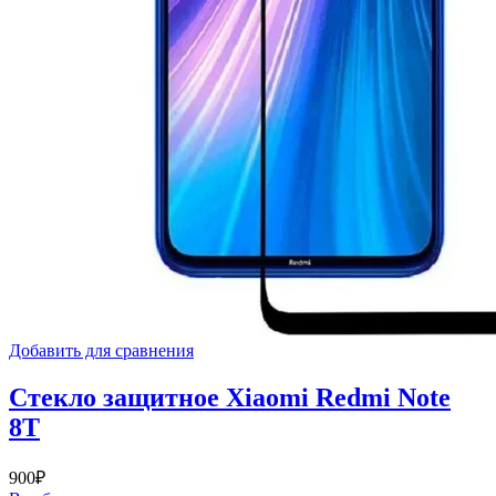
Добавить для сравнения
Стекло защитное Xiaomi Redmi Note
8T
900
₽