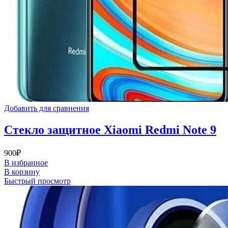
Добавить для сравнения
Стекло защитное Xiaomi Redmi Note 9
900
₽
В избранное
В корзину
Быстрый просмотр