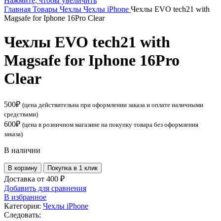
Нажмите, чтобы увеличить
Главная
Товары
Чехлы
Чехлы iPhone
Чехлы EVO tech21 with
Magsafe for Iphone 16Pro Clear
Чехлы EVO tech21 with
Magsafe for Iphone 16Pro
Clear
500
₽
(цена действительна при оформлении заказа и оплате наличными
средствами)
600
₽
(цена в розничном магазине на покупку товара без оформления
заказа)
В наличии
Количество
В корзину
Покупка в 1 клик
товара
Доставка от 400 ₽
Чехлы
Добавить для сравнения
EVO
В избранное
tech21
Категория:
Чехлы iPhone
with
Следовать:
Magsafe