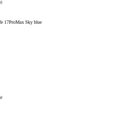
а)
afe 17ProMax Sky blue
ue