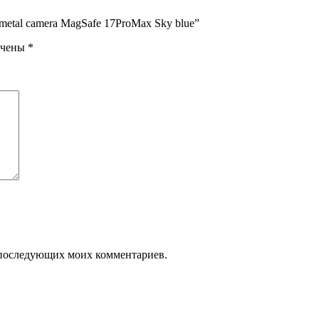
e metal camera MagSafe 17ProMax Sky blue”
ечены
*
ля последующих моих комментариев.