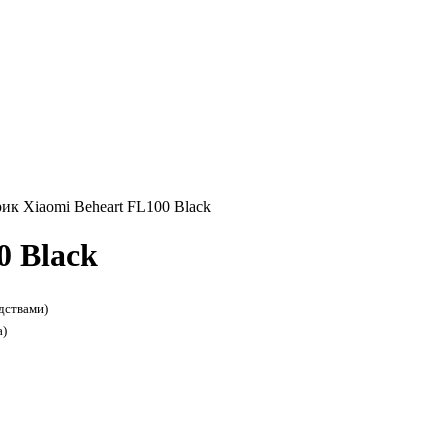
ик Xiaomi Beheart FL100 Black
0 Black
дствами)
а)