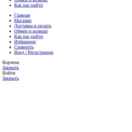
Как нас найти
Главная
Магазин
Доставка и оплата
Обмен и возврат
Как нас найти
Избранное
Сравнить
Вход / Регистрация
Корзина
Закрыть
Войти
Закрыть
Еще нет аккаунта?
Создать аккаунт
Уведомление о сборе cookie-файлов
Мы используем cookie-файлы для улучшения работы нашего
сайта, персонализации контента и аналитики. Продолжая
использовать наш сайт, вы соглашаетесь с использованием
cookie-файлов в соответствии с нашей
Политикой
конфиденциальности.