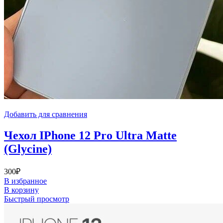
Добавить для сравнения
Чехол IPhone 12 Pro Ultra Matte
(Glycine)
300
₽
В избранное
В корзину
Быстрый просмотр