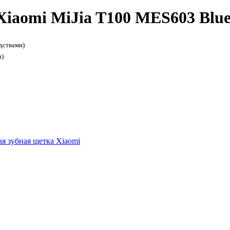
Xiaomi MiJia T100 MES603 Blu
дствами)
а)
я зубная щетка Xiaomi