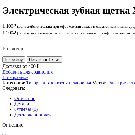
Электрическая зубная щетка 
1 100
₽
(цена действительна при оформлении заказа и оплате наличными сре
1 200
₽
(цена в розничном магазине на покупку товара без оформления заказ
В наличии
Количество
В корзину
Покупка в 1 клик
товара
Доставка от 400 ₽
Электрическая
Добавить для сравнения
зубная
В избранное
щетка
Категория:
Товары для красоты и здоровья
Метка:
Электрическа
Xiaomi
Следовать:
MiJia
T100
Описание
MES603
Детали
Blue
Отзывы (0)
Доставка и оплата
Описание