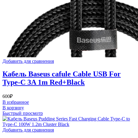
Добавить для сравнения
Кабель Baseus cafule Cable USB For
Type-C 3A 1m Red+Black
600
₽
В избранное
В корзину
Быстрый просмотр
Добавить для сравнения