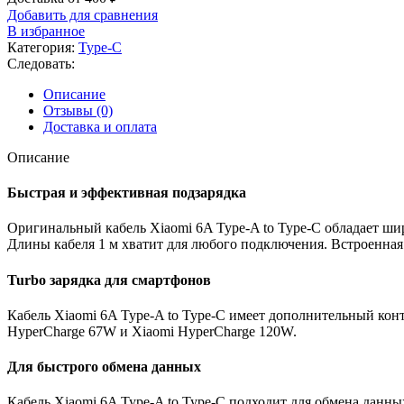
Добавить для сравнения
В избранное
Категория:
Type-C
Следовать:
Описание
Отзывы (0)
Доставка и оплата
Описание
Быстрая и эффективная подзарядка
Оригинальный кабель Xiaomi 6A Type-A to Type-C обладает ши
Длины кабеля 1 м хватит для любого подключения. Встроенная
Turbo зарядка для смартфонов
Кабель Xiaomi 6A Type-A to Type-C имеет дополнительный конт
HyperCharge 67W и Xiaomi HyperCharge 120W.
Для быстрого обмена данных
Кабель Xiaomi 6A Type-A to Type-C подходит для обмена данны