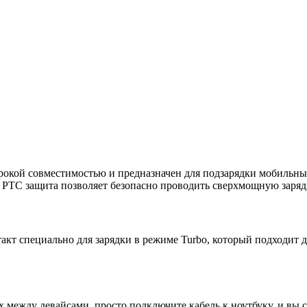
рокой совместимостью и предназначен для подзарядки мобильны
 PTC защита позволяет безопасно проводить сверхмощную заряд
акт специально для зарядки в режиме Turbo, который подходит 
х между девайсами, просто подключите кабель к ноутбуку, и вы 