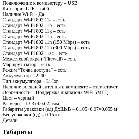
Подключение к компьютеру –
USB
Категория LTE –
cat.6
Наличие Wi-Fi –
Да
Стандарт Wi-Fi 802.11a –
есть
Стандарт Wi-Fi 802.11b –
есть
Стандарт Wi-Fi 802.11g –
есть
Стандарт Wi-Fi 802.11n –
есть
Стандарт Wi-Fi 802.11n (150 Mbps) –
есть
Стандарт Wi-Fi 802.11n (300 Mbps) –
есть
Стандарт Wi-Fi 802.11ac –
есть
Межсетевой экран (Firewall) –
есть
Маршрутизатор –
есть
Режим “Точка доступа” –
есть
Аккумулятор –
2200
Тип аккумулятора –
Li-Ion
Наличие внешней антенны в комплекте –
отсутствует
Особенности –
Поддержка диапазона WiFi 5МГЦ
Цвет –
черный
Размеры –
13.3x92x62.5мм
Габариты упаковки (ед) ДхШхВ –
0.105×0.07×0.055 м
Вес упаковки (ед) –
0.15 кг
Детали
Габариты