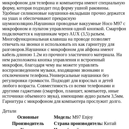
микрофоном для телефона и компьютера имеют специальную
форму, которая подходит под форму ушной раковины.
Удобные силиконовые наушники-вкладыши прочно держатся
на ушах и обеспечивают прекрасную
шумоизоляцию.Наушники проводные вакуумные Hoco M97 с
микрофоном и пультом управления одной кнопкой. Смартфон
подключается к наушникам через AUX (3,5) разъем.
Многофункциональная клавиша на проводе позволяет
отвечать на звонки и использовать их как гарнитуру для
разговоров.Наушники с микрофоном для айфона имеют
кабель длиною 1.2м из прочного эластичного материала. На
нем расположена кнопка управления и встроенный
микрофон, благодаря чему вы можете управлять
воспроизведением музыки, входящими звонками и
отключением телефона.Универсальные наушники без
регулировки громкости. Подходят для взрослых и детей
любого возраста. Совместимость со всеми телефонами и
другими гаджетами (смартфон, планшет, компьютер, иные
источники объемного звука), имеющими аудио разъем 3,5мм.
Гарнитура с микрофоном для компьютера прослужит долго.
Детали
Основные
Модель:
M97 Enjoy
Производитель
Страна производитель:
Китай