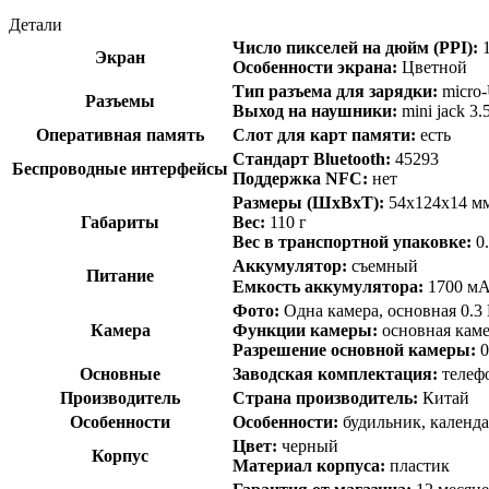
Детали
Число пикселей на дюйм (PPI):
Экран
Особенности экрана:
Цветной
Тип разъема для зарядки:
micro
Разъемы
Выход на наушники:
mini jack 3
Оперативная память
Слот для карт памяти:
есть
Стандарт Bluetooth:
45293
Беспроводные интерфейсы
Поддержка NFC:
нет
Размеры (ШxВxТ):
54x124x14 м
Габариты
Вес:
110 г
Вес в транспортной упаковке:
0
Аккумулятор:
съемный
Питание
Емкость аккумулятора:
1700 мА
Фото:
Одна камера, основная 0.
Камера
Функции камеры:
основная кам
Разрешение основной камеры:
Основные
Заводская комплектация:
телеф
Производитель
Страна производитель:
Китай
Особенности
Особенности:
будильник, календа
Цвет:
черный
Корпус
Материал корпуса:
пластик