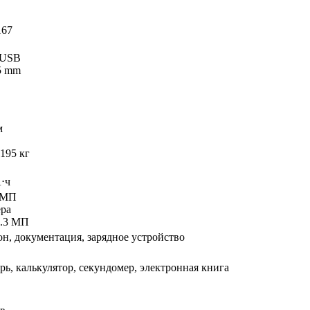
167
-USB
.5 mm
м
.195 кг
⋅ч
3 МП
ера
0.3 МП
он, документация, зарядное устройство
рь, калькулятор, секундомер, электронная книга