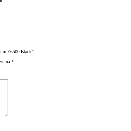
ев
ium E6500 Black”
ечены
*