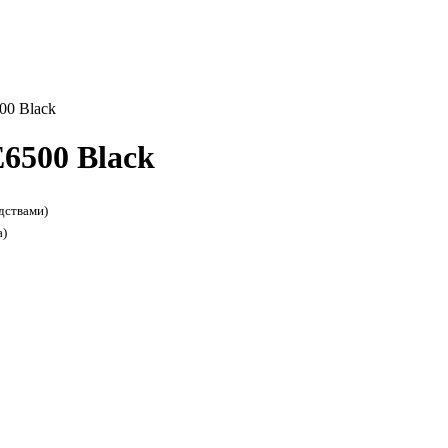
00 Black
E6500 Black
дствами)
а)