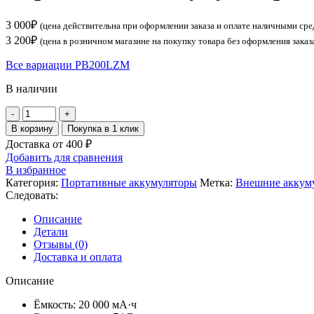
3 000
₽
(цена действительна при оформлении заказа и оплате наличными сре
3 200
₽
(цена в розничном магазине на покупку товара без оформления заказ
Все вариации PB200LZM
В наличии
Количество
товара
В корзину
Покупка в 1 клик
Портативный
Доставка от 400 ₽
аккумулятор
Добавить для сравнения
Xiaomi
В избранное
Redmi
Категория:
Портативные аккумуляторы
Метка:
Внешние аккум
Powerbank
Следовать:
18W
20000mAh
Описание
PB200LZM
Детали
Black
Отзывы (0)
EU
Доставка и оплата
Описание
Ёмкость: 20 000 мА·ч