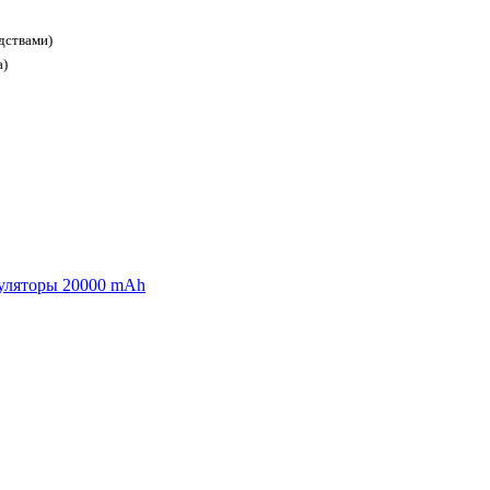
дствами)
а)
уляторы 20000 mAh