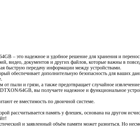
64GB – это надежное и удобное решение для хранения и перенос
ий, видео, документов и других файлов, которые важны в повсе
вая быструю передачу информации между устройствами.
орый обеспечивает дополнительную безопасность для ваших дан
.
м от пыли и грязи, а также предотвращает случайное извлечение
x DTXON/64GB, вы получаете надежное и функциональное устрой
читают ее вместимость по двоичной системе.
которой рассчитывается память у флешек, основана на другом исч
йт!
ктический и заявленный объём памяти может разниться. Но несмо