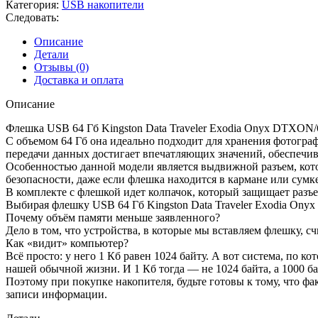
Категория:
USB накопители
Следовать:
Описание
Детали
Отзывы (0)
Доставка и оплата
Описание
Флешка USB 64 Гб Kingston Data Traveler Exodia Onyx DTXON/
С объемом 64 Гб она идеально подходит для хранения фотограф
передачи данных достигает впечатляющих значений, обеспечи
Особенностью данной модели является выдвижной разъем, кот
безопасности, даже если флешка находится в кармане или сумке
В комплекте с флешкой идет колпачок, который защищает разъе
Выбирая флешку USB 64 Гб Kingston Data Traveler Exodia Ony
Почему объём памяти меньше заявленного?
Дело в том, что устройства, в которые мы вставляем флешку, с
Как «видит» компьютер?
Всё просто: у него 1 Кб равен 1024 байту. А вот система, по 
нашей обычной жизни. И 1 Кб тогда — не 1024 байта, а 1000 ба
Поэтому при покупке накопителя, будьте готовы к тому, что фа
записи информации.