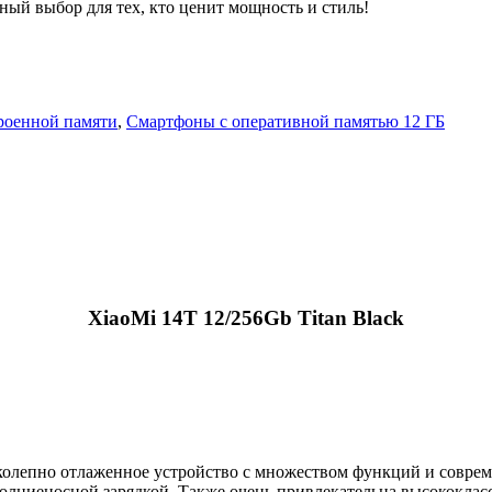
ный выбор для тех, кто ценит мощность и стиль!
роенной памяти
,
Смартфоны с оперативной памятью 12 ГБ
XiaoMi 14T 12/256Gb Titan Black
ликолепно отлаженное устройство с множеством функций и совр
ниеносной зарядкой. Также очень привлекательна высококлассн