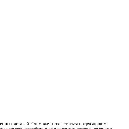
еменных деталей. Он может похвастаться потрясающим
ая камера, разработанная в сотрудничестве с немецким