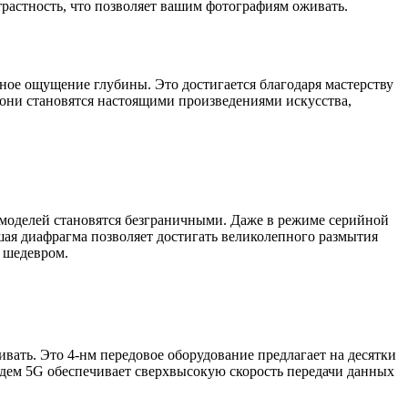
трастность, что позволяет вашим фотографиям оживать.
рное ощущение глубины. Это достигается благодаря мастерству
 они становятся настоящими произведениями искусства,
оделей становятся безграничными. Даже в режиме серийной
шая диафрагма позволяет достигать великолепного размытия
 шедевром.
ивать. Это 4-нм передовое оборудование предлагает на десятки
одем 5G обеспечивает сверхвысокую скорость передачи данных