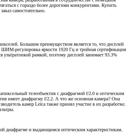
ягаться с гораздо более дорогими конкурентами. Купить
заказ самостоятельно.
икселей. Большим преимуществом является то, что дисплей
к ШИМ-регулировка яркости 1920 Гц и тройная сертификация
ься ультратонкой рамкой, поэтому дисплей занимает 93.3%
гапиксельный телеобъектив с диафрагмой f/2.0 и оптическим
ив имеет диафрагму f/2.2. А что же основная камера? Она
зводитель камер Leica также принял участие в их разработке.
ильтры.
кой диафрагме и выдающимся оптическим характеристикам.