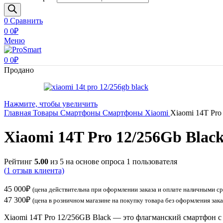
0
Сравнить
0
0
₽
Меню
0
0
₽
Продано
Нажмите, чтобы увеличить
Главная
Товары
Смартфоны
Смартфоны Xiaomi
Xiaomi 14T Pro
Xiaomi 14T Pro 12/256Gb Blac
Рейтинг
5.00
из 5 на основе опроса
1
пользователя
(
1
отзыв клиента)
45 000
₽
(цена действительна при оформлении заказа и оплате наличными с
47 300
₽
(цена в розничном магазине на покупку товара без оформления зака
Xiaomi 14T Pro 12/256GB Black — это флагманский смартфон 