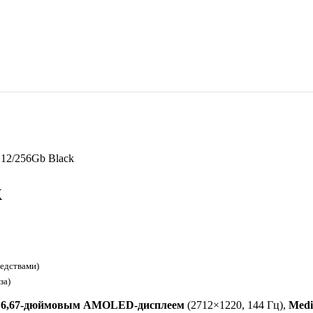
 12/256Gb Black
k
редствами)
за)
с
6,67-дюймовым AMOLED-дисплеем
(2712×1220, 144 Гц),
Medi