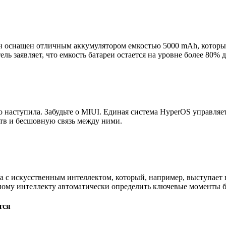
 Он оснащен отличным аккумулятором емкостью 5000 mAh, которы
ль заявляет, что емкость батареи остается на уровне более 80% 
о наступила. Забудьте о MIUI. Единая система HyperOS управля
тв и бесшовную связь между ними.
 с искусственным интеллектом, который, например, выступает 
ному интеллекту автоматически определить ключевые моменты б
тся