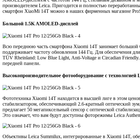
производителем Leica. Пригодится и полностью переработанны
смартфон XiaoMi 14T можно в наших фирменных магазине ProSma
Большой 1.5K AMOLED-дисплей
Всю переднюю часть смартфона Xiaomi 14T занимает большой
поддерживает частоту обновления 144 Гц. Для обеспечения дл
TÜV Rheinland: Low Blue Light, Anti-Voltage и Circadian Frien
передней панели.
Высокопроизводительное фотооборудование с технологией L
Фототехника Xiaomi 14T находится в высшей лиге в этом цено
стабилизатором, обеспечивающий 2.6-кратный оптический зум, 
предлагает 50 мегапиксельный сенсор с оптической стабилизаци
Это означает, что вам будут доступны фоторежимы Leica Authent
Объективы Leica Summilux, интегрированные в Xiaomi 14T, о