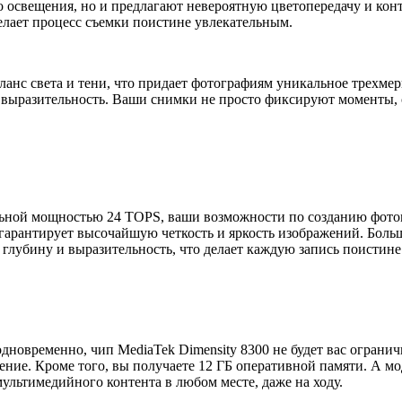
о освещения, но и предлагают невероятную цветопередачу и кон
лает процесс съемки поистине увлекательным.
ланс света и тени, что придает фотографиям уникальное трехме
и выразительность. Ваши снимки не просто фиксируют моменты,
ной мощностью 24 TOPS, ваши возможности по созданию фотом
гарантирует высочайшую четкость и яркость изображений. Боль
глубину и выразительность, что делает каждую запись поистине
дновременно, чип MediaTek Dimensity 8300 не будет вас огранич
ние. Кроме того, вы получаете 12 ГБ оперативной памяти. А м
ультимедийного контента в любом месте, даже на ходу.