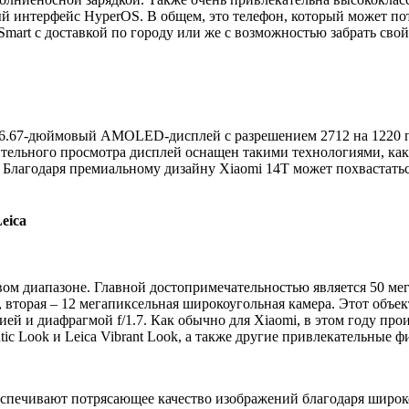
й интерфейс HyperOS. В общем, это телефон, который может пот
rt с доставкой по городу или же с возможностью забрать свой 
 6.67-дюймовый AMOLED-дисплей с разрешением 2712 на 1220 п
ительного просмотра дисплей оснащен такими технологиями, ка
dly. Благодаря премиальному дизайну Xiaomi 14T может похвастат
eica
вом диапазоне. Главной достопримечательностью является 50 ме
вторая – 12 мегапиксельная широкоугольная камера. Этот объект
ей и диафрагмой f/1.7. Как обычно для Xiaomi, в этом году прои
ic Look и Leica Vibrant Look, а также другие привлекательные ф
беспечивают потрясающее качество изображений благодаря широ