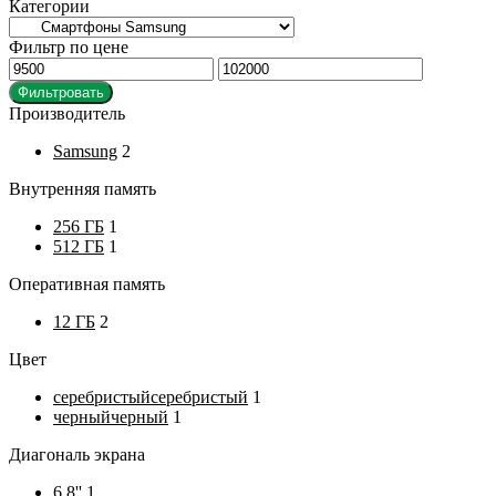
Категории
Фильтр по цене
Минимальная
Максимальная
цена
цена
Фильтровать
Производитель
Samsung
2
Внутренняя память
256 ГБ
1
512 ГБ
1
Оперативная память
12 ГБ
2
Цвет
серебристый
серебристый
1
черный
черный
1
Диагональ экрана
6.8''
1