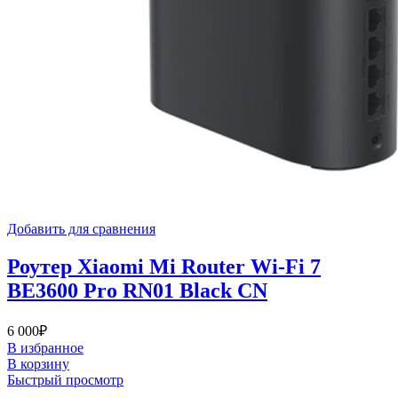
Добавить для сравнения
Роутер Xiaomi Mi Router Wi-Fi 7
BE3600 Pro RN01 Black CN
6 000
₽
В избранное
В корзину
Быстрый просмотр