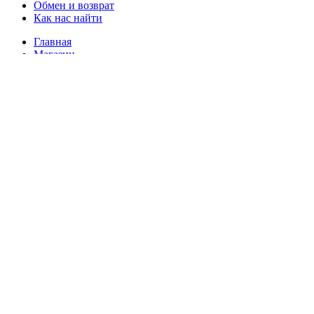
Обмен и возврат
Как нас найти
Главная
Магазин
Доставка и оплата
Обмен и возврат
Как нас найти
Избранное
Сравнить
Вход / Регистрация
Корзина
Закрыть
Войти
Закрыть
Еще нет аккаунта?
Создать аккаунт
Уведомление о сборе cookie-файлов
Мы используем cookie-файлы для улучшения работы нашего
сайта, персонализации контента и аналитики. Продолжая
использовать наш сайт, вы соглашаетесь с использованием
cookie-файлов в соответствии с нашей
Политикой