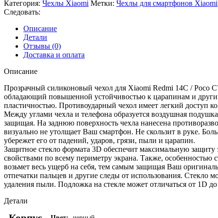
Категория:
Чехлы Xiaomi
Метки:
Чехлы для смартфонов Xiaomi
Следовать:
Описание
Детали
Отзывы (0)
Доставка и оплата
Описание
Прозрачный cиликоновый чехол для Xiaomi Redmi 14C / Poco C7
обладающий повышенной устойчивостью к царапинам и другим
пластичностью. Противоударный чехол имеет легкий доступ ко 
Между углами чехла и телефона образуется воздушная подушка
защищая. На заднюю поверхность чехла нанесена противоразводн
визуально не утолщает Ваш смартфон. Не скользит в руке. Бол
убережет его от падений, ударов, грязи, пыли и царапин.
Защитное стекло формата 3D обеспечит максимальную защиту 
свойствами по всему периметру экрана. Также, особенностью с
возьмет весь ущерб на себя, тем самым защищая Ваш оригиналь
отпечатки пальцев и другие следы от использования. Стекло м
удаления пыли. Подложка на стекле может отличаться от 1D д
Детали
Корпус
Цвет:
черный