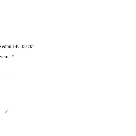
 Redmi 14C black”
ечены
*