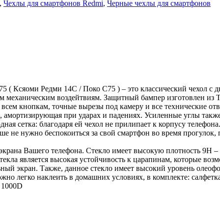
,
Чехлы для смартфонов Redmi
,
Черные чехлы для смартфонов
5 ( Ксяоми Редми 14С / Поко С75 ) – это классический чехол с
 механическим воздейтвиям. Защитный бампер изготовлен из 
всем кнопкам, точные вырезы под камеру и все технические отве
, амортизирующая при ударах и падениях. Усиленные углы такж
ая сетка: благодаря ей чехол не прилипает к корпусу телефона.
ьше не нужно беспокоиться за свой смартфон во время прогулок
экрана Вашего телефона. Стекло имеет высокую плотность 9H –
текла является высокая устойчивость к царапинам, которые воз
ный экран. Также, данное стекло имеет высокий уровень олеофоб
ожно легко наклеить в домашних условиях, в комплекте: салфет
о 1000D