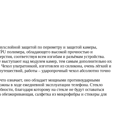
 двухслойной защитой по периметру и защитой камеры,
TPU полимера, обладающего высокой прочностью и
рстия, соответствуя всем изгибам и разъёмам устройства.
е выступают над модулем камер, тем самым дополнительно их
 Чехол ультратонкий, изготовлен из силикона, очень лёгкий и
, путешествий, работы – ударопрочный чехол абсолютно точно
 что означает, оно обладает мощными противоударными
можны в ходе ежедневной эксплуатации телефона. Стекло
ности, благодаря которому на стекле не будут оставаться
ка обезжиривающая, салфетка из микрофибры и стикеры для