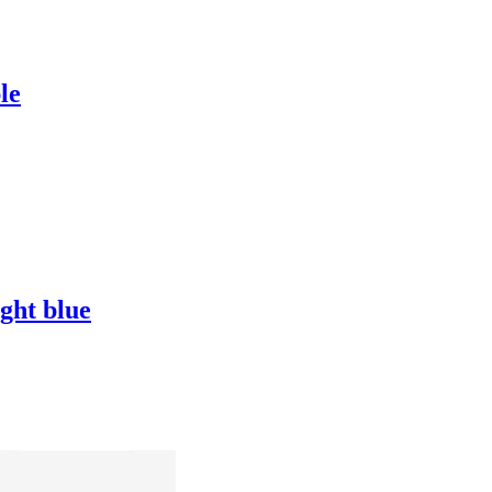
le
ight blue