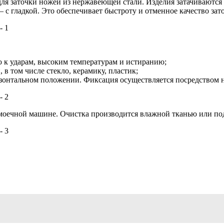
 для заточки ножей из нержавеющей стали. Изделия затачиваютс
 с гладкой. Это обеспечивает быстроту и отменное качество зат
ю к ударам, высоким температурам и истиранию;
в том числе стекло, керамику, пластик;
изонтальном положении. Фиксация осуществляется посредством н
омоечной машине. Очистка производится влажной тканью или по