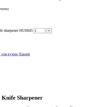
твами)
e sharpener HU0045
 для кухни Xiaomi
 Knife Sharpener