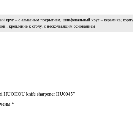
ый круг – с алмазным покрытием, шлифовальный круг – керамика; корпус
кой., крепление к столу, с нескользящим основанием
omi HUOHOU knife sharpener HU0045”
ечены
*