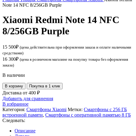
Note 14 NFC 8/256GB Purple
Xiaomi Redmi Note 14 NFC
8/256GB Purple
15 500
₽
(цена действительна при оформлении заказа и оплате наличными
средствами)
16 300
₽
(цена в розничном магазине на покупку товара без оформления
заказа)
В наличии
Количество
В корзину
Покупка в 1 клик
товара
Доставка от 400 ₽
Xiaomi
Добавить для сравнения
Redmi
В избранное
Note
Категория:
Смартфоны Xiaomi
Метки:
Смартфоны с 256 ГБ
14
встроенной памяти
,
Смартфоны с оперативной памятью 8 ГБ
NFC
Следовать:
8/256GB
Purple
Описание